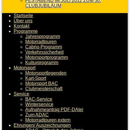
FESTABEND IM JULI 2012 ZUM 50.
CLUBJUBILÄUM
Startseite
Über uns
Kontakt
Programme
Jahresprogramm
Motorradtouren
Cabrio-Programm
Verkehrssicherheit
Motorsportprogramm
Kulturprogramm
Motorsport
Motorsportlegenden
Kart-Sport
Motorsport BAC
Clubmeisterschaft
Service
BAC-Service
Winterservice
Aufnahmeantrag PDF-DAtei
Zum ADAC
Motorradtouren extern
Ehrungen/ Auszeichnungen