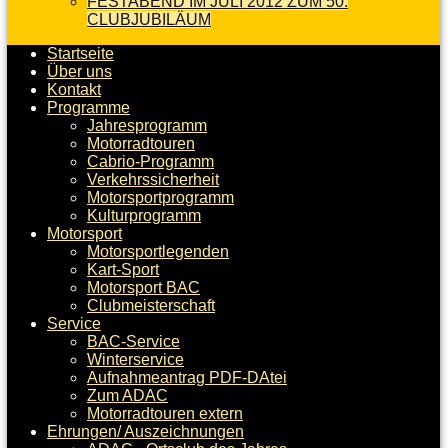
FESTABEND IM JULI 2012 ZUM 50.
CLUBJUBILÄUM
Startseite
Über uns
Kontakt
Programme
Jahresprogramm
Motorradtouren
Cabrio-Programm
Verkehrssicherheit
Motorsportprogramm
Kulturprogramm
Motorsport
Motorsportlegenden
Kart-Sport
Motorsport BAC
Clubmeisterschaft
Service
BAC-Service
Winterservice
Aufnahmeantrag PDF-DAtei
Zum ADAC
Motorradtouren extern
Ehrungen/ Auszeichnungen