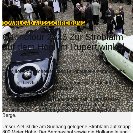
DOWNLOAD AUSSSCHREIBUNG
Cabriotour 2026 Zur Stroblalm
auf dem Högl im Rupertiwinkel.
Hallo liebe Cabriofreunde des Burghauser Automobilclubs,
es erfolgt herzliche Einladung zu einer Halbtagestour zum
Högl im bayerischen Rupertiwinkl.
Der Högl ist eine sanfte Hügellandschaft in wunderbarer
Natur gelegen mit leichten Anstiegen und schönen
Aussichten auf die Chiemgauer- und Berchtesgadener
Berge.
Unser Ziel ist die am Südhang gelegene Stroblalm auf knapp
800 Meter Höhe. Der Berggasthof sowie die Hofkapelle und