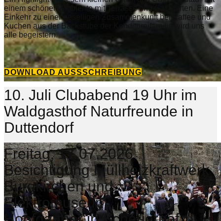
einem schönen Ambiente mit Terrasse und Gastgarten. Eine
Einkehr zu einer geselligen Zusammenkunft bei Kaffee und
Kuchen aus der Backstube der Konditoreifamilie wird uns
alle begeistern.
DOWNLOAD AUSSSCHREIBUNG
10. Juli Clubabend 19 Uhr im
Waldgasthof Naturfreunde in
Duttendorf
Freitag, 17.07.2026
Besichtigung Müllheizkraftwerk
Burgkirchen und
Elektromuseum
Hopfgartner in Scheuerhof