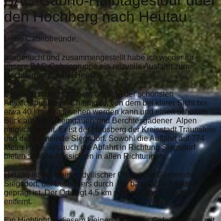
BAC-Cabrio-Halbtagestour über
den Hochberg nach Heutau
Liebe Cabriofreunde,
ausgesucht und zusammengestellt habe ich wieder für
unsere BAC-Cabriogruppe ein reizvolle Ausfahrt zum
Hochberg und nach Heutau.
Bekannt ist der Hochberg als eine der schönsten
Aussichtpunkte im Chiemgau, von dem bei klarer Sicht bis
etwa 40 km weitgesehen werden kann und einen schönen
Blick auf die Chiemgauer- und Berchtesgadener Alpen
möglich macht. Er ist der Hausberg der Kreisstadt Traunstein
und der Gemeinde Siegsdorf. Sowohl die Auffahrt auf 774
Meter Höhe, als auch die Abfahrt in Richtung Siegsdorf
bieten schöne Aussichten in allen Richtungen.
Heutau ist ein kleiner idyllischer Ortsteil der Gemeinde
Siegsdorf, der besonders durch die bäuerliche Landschaft
geprägt ist. Der Ort liegt 4,5 km südöstlich von Siegsdorf
entfernt.
Ein Highlight in diesem kleinen Ort ist das Cafe "Heutau" mit