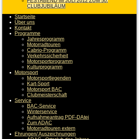
FESTABEND IM JULI 2012 ZUM 50.
CLUBJUBILÄUM
Startseite
Über uns
Kontakt
Programme
Jahresprogramm
Motorradtouren
Cabrio-Programm
Verkehrssicherheit
Motorsportprogramm
Kulturprogramm
Motorsport
Motorsportlegenden
Kart-Sport
Motorsport BAC
Clubmeisterschaft
Service
BAC-Service
Winterservice
Aufnahmeantrag PDF-DAtei
Zum ADAC
Motorradtouren extern
Ehrungen/ Auszeichnungen