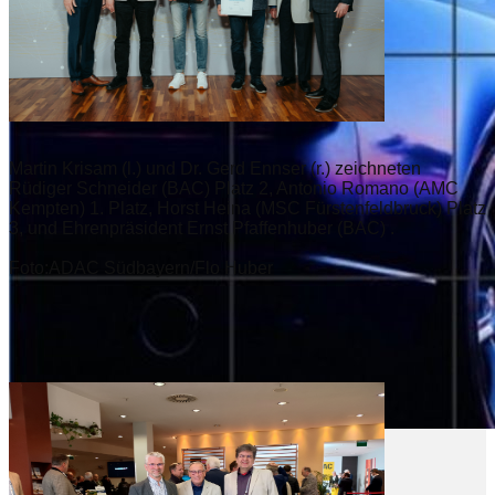
Martin Krisam (l.) und Dr. Gerd Ennser (r.) zeichneten
Rüdiger Schneider (BAC) Platz 2, Antonio Romano (AMC
Kempten) 1. Platz, Horst Heina (MSC Fürstenfeldbruck) Platz
3, und Ehrenpräsident Ernst Pfaffenhuber (BAC) .
Foto:ADAC Südbayern/Flo Huber