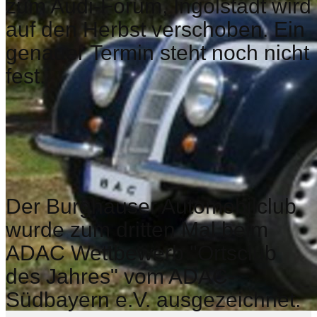
zum Audi-Forum, Ingolstadt wird
auf den Herbst verschoben. Ein
genauer Termin steht noch nicht
fest.
Der Burghauser Automobilclub
wurde zum dritten Mal beim
ADAC Wettbewerb "Ortsclub
des Jahres" vom ADAC-
Südbayern e.V. ausgezeichnet.