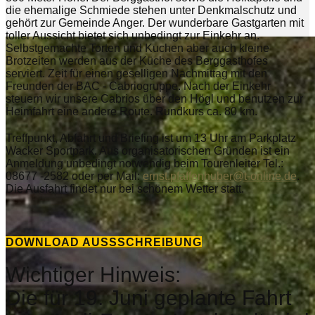
die ehemalige Schmiede stehen unter Denkmalschutz und
gehört zur Gemeinde Anger. Der wunderbare Gastgarten mit
toller Aussicht bietet sich unbedingt zur Einkehr an.
Selbstgemachte Torten und Kuchen aber auch kleine
Brotzeiten werden aus der Küche des Berggasthofes
serviert. Zeit für einen geselligen Nachmittag mit den
Freunden der BAC - Cabriogruppe. Nach der Einkehr
steuern wir unsere Cabrios über den Högl und benutzen zur
Heimfahrt eine andere Route. Rundkurs ca. 80 km.
Treffpunkt, Abfahrt und Briefing ist um 13 Uhr am Parkplatz
Wacker Sportpark. Aus organisatorischen Gründen ist ein
Anmeldung unbedingt notwendig beim Tourenleiter Tel.:
08677 -2582 oder per Mail:
ernst.pfaffenhuber@t-online.de
.
Die Ausfahrt findet nur bei schönem Wetter statt.
DOWNLOAD AUSSSCHREIBUNG
Wichtiger Hinweis:
Die für 19. Juni geplante Fahrt