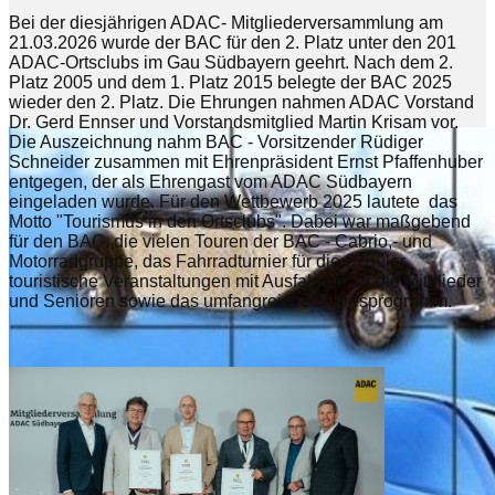
Bei der diesjährigen ADAC- Mitgliederversammlung am
21.03.2026 wurde der BAC für den 2. Platz unter den 201
ADAC-Ortsclubs im Gau Südbayern geehrt. Nach dem 2.
Platz 2005 und dem 1. Platz 2015 belegte der BAC 2025
wieder den 2. Platz. Die Ehrungen nahmen ADAC Vorstand
Dr. Gerd Ennser und Vorstandsmitglied Martin Krisam vor.
Die Auszeichnung nahm BAC - Vorsitzender Rüdiger
Schneider zusammen mit Ehrenpräsident Ernst Pfaffenhuber
entgegen, der als Ehrengast vom ADAC Südbayern
eingeladen wurde. Für den Wettbewerb 2025 lautete das
Motto "Tourismus in den Ortsclubs". Dabei war maßgebend
für den BAC, die vielen Touren der BAC - Cabrio,- und
Motorradgruppe, das Fahrradturnier für die Schüler,
touristische Veranstaltungen mit Ausfahrten für die Mitglieder
und Senioren sowie das umfangreiche Jahresprogramm.