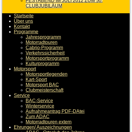
FESTABEND IM JULI 2012 ZUM 50.
CLUBJUBILÄUM
Startseite
Über uns
Kontakt
Programme
Jahresprogramm
Motorradtouren
Cabrio-Programm
Verkehrssicherheit
Motorsportprogramm
Kulturprogramm
Motorsport
Motorsportlegenden
Kart-Sport
Motorsport BAC
Clubmeisterschaft
Service
BAC-Service
Winterservice
Aufnahmeantrag PDF-DAtei
Zum ADAC
Motorradtouren extern
Ehrungen/ Auszeichnungen